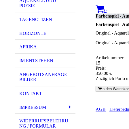
AQUARELL UND
POESIE
0
Farbenspiel - Au
TAGENOTIZEN
Farbenspiel - Au
Original - Aquarel
HORIZONTE
Original - Aquarel
AFRIKA
Artikelnummer:
IM ENTSTEHEN
15
Preis:
350,00 €
ANGEBOTSANFRAGE
Zuzüglich Porto 
BILDER
In den Warenkor
KONTAKT
IMPRESSUM
AGB
-
Lieferbed
WIDERRUFSBELEHRU
NG / FORMULAR