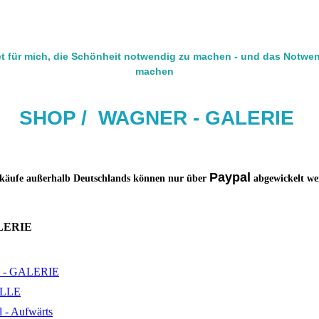
t für mich, die Schönheit notwendig zu machen - und das Notwe
machen
SHOP / W
AG
NER - GALERIE
Paypal
käufe außerhalb Deutschlands können nur über
abgewickelt we
LERIE
- GALERIE
LLE
l - Aufwärts