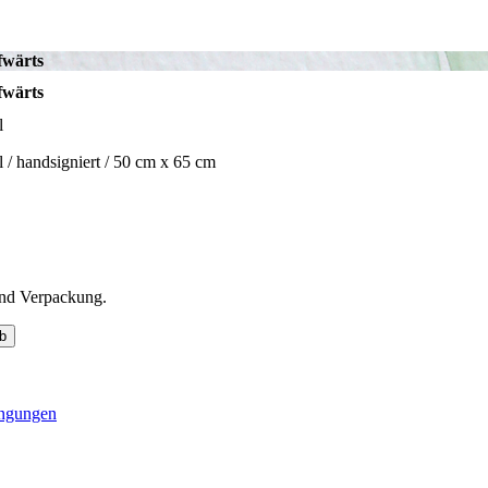
fwärts
fwärts
l
l / handsigniert / 50 cm x 65 cm
und Verpackung.
b
ingungen