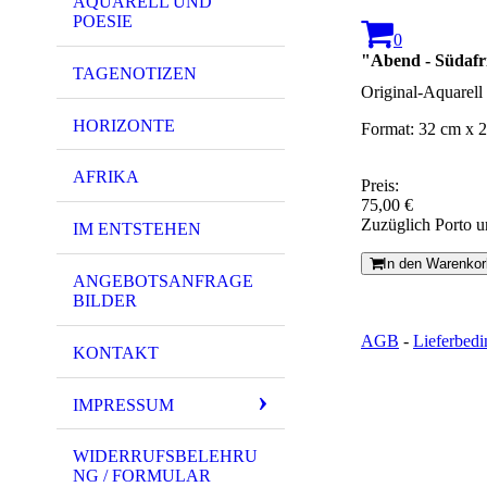
AQUARELL UND
POESIE
0
"Abend - Südafr
TAGENOTIZEN
Original-Aquarell
HORIZONTE
Format: 32 cm x 2
AFRIKA
Preis:
75,00 €
Zuzüglich Porto 
IM ENTSTEHEN
In den Warenkor
ANGEBOTSANFRAGE
BILDER
AGB
-
Lieferbed
KONTAKT
IMPRESSUM
WIDERRUFSBELEHRU
NG / FORMULAR