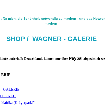
t für mich, die Schönheit notwendig zu machen - und das Notwe
machen
SHOP / W
AG
NER - GALERIE
Paypal
käufe außerhalb Deutschlands können nur über
abgewickelt we
LERIE
- GALERIE
LLE NEU
üdafrika (Krügerpark)"