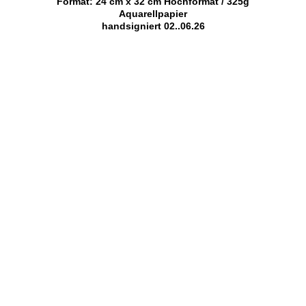
Format: 24 cm x 32 cm Hochformat / 325g
Aquarellpapier
handsigniert 02..06.26